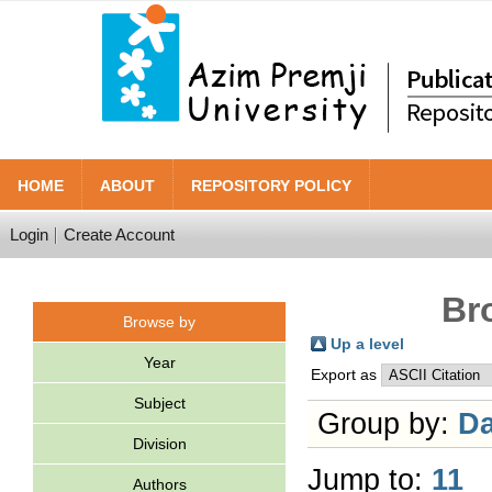
HOME
ABOUT
REPOSITORY POLICY
Login
Create Account
Br
Browse by
Up a level
Year
Export as
Subject
Group by:
Da
Division
Jump to:
11
Authors