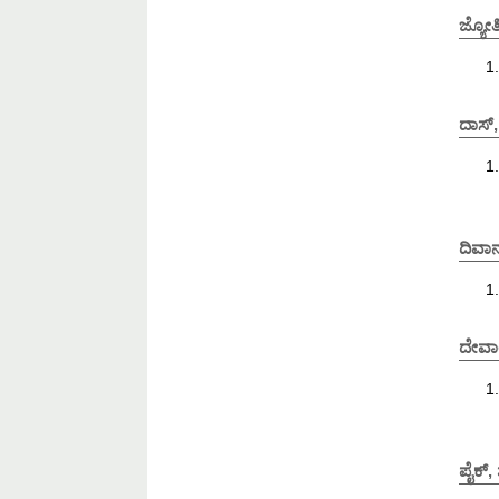
ಜ್ಯೋತ
ದಾಸ್, 
ದಿವಾ
ದೇವಾ
ಪೈಕ್, 