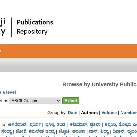
Y
Browse by University Public
 a level
rt as
Group by:
Date
|
Authors
|
Volume
|
Number
 to:
ಅಗರವಾಲ್, ಪೂರ್ವ
|
ಇಸಿಇ, ತಂಡ
|
ಕಟಿಯಾರ್, ಪ್ರತಿಭಾ
|
ಕವೂರಿ, ಶೋಭಾ ಎಲ
, ಸಂಧ್ಯಾ
|
ಜೋಶಿ, ಕಮಲೇಶ ಚಂದ್ರ
|
ಜ್ಯೋತಿ, ಅರುಣಾ
|
ದಾಸ್, ವಿದ್ಯಾ
|
ದಿವಾನ್, ಹೃದ