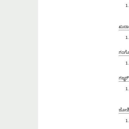
ಖುದಾ
ಗಂಗ
ಗಜ್ಜರ್
ಜೋಶಿ