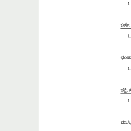
ಬರ್ಸೆ
ಭಂಡಾ
ಭಕ್ಷಿ
ಮಾಸಿ