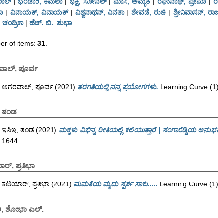
ಲಾಲ್
|
ಭಂಡಾರಿ, ಕಮಲಾ
|
ಭಕ್ಷಿ, ಸೋನಲ್
|
ಮಾಸಿ, ಅಮೃತ
|
ರಘುನಾಥ್, ಪ್ರೇಮಾ
|
ರ
ಾ
|
ವಿನಾಯಕ್, ವಿನಾಯಕ್
|
ವಿಶ್ವನಾಥನ್, ವಿನತಾ
|
ಶೇವಡೆ, ರುಚಿ
|
ಶ್ರೀನಿವಾಸನ್, ರಾಜ
ಚಂದ್ರಿಕಾ
|
ಹೆಚ್. ಬಿ., ಶುಭಾ
r of items:
31
.
ಾಲ್, ಪೂರ್ವ
ಅಗರವಾಲ್, ಪೂರ್ವ
(2021)
ತರಗತಿಯಲ್ಲಿ ನನ್ನ ಪ್ರಯೋಗಗಳು.
Learning Curve (1)
, ತಂಡ
ಇಸಿಇ, ತಂಡ
(2021)
ಮಕ್ಕಳು ವಿಭಿನ್ನ ರೀತಿಯಲ್ಲಿ ಕಲಿಯುತ್ತಾರೆ | ಸಂಗಾರೆಡ್ಡಿಯ ಅನುಭ
1644
ರ್, ಪ್ರತಿಭಾ
ಕಟಿಯಾರ್, ಪ್ರತಿಭಾ
(2021)
ಮಮತೆಯ ಮೃದು ಸ್ಪರ್ಶ ಸಾಕು.....
Learning Curve (1)
ಿ, ಶೋಭಾ ಎಲ್.