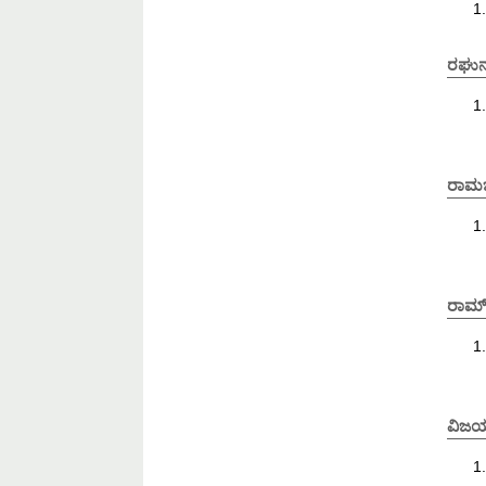
ರಘುನ
ರಾಮಚ
ರಾಮ್
ವಿಜಯ