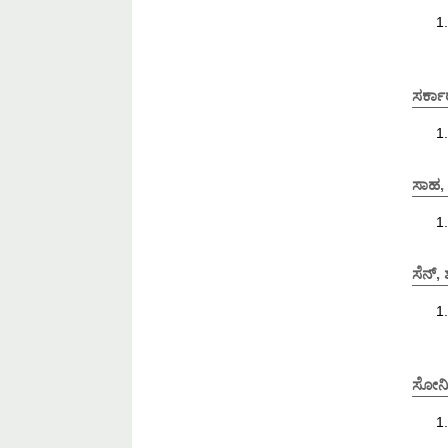
ಸರ್ಕಾರ
ಸಾಹ, 
ಸೆನ್, ಶ
ಸೋನಿ,