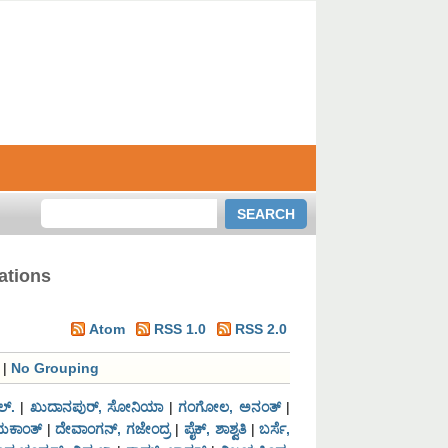
ations
Atom
RSS 1.0
RSS 2.0
|
No Grouping
್.
|
ಖುದಾನಪುರ್, ಸೋನಿಯಾ
|
ಗಂಗೋಲ, ಅನಂತ್
|
ಯಕಾಂತ್
|
ದೇವಾಂಗನ್, ಗಜೇಂದ್ರ
|
ಪೈಕ್, ಶಾಶ್ವತಿ
|
ಬರ್ಸೆ,