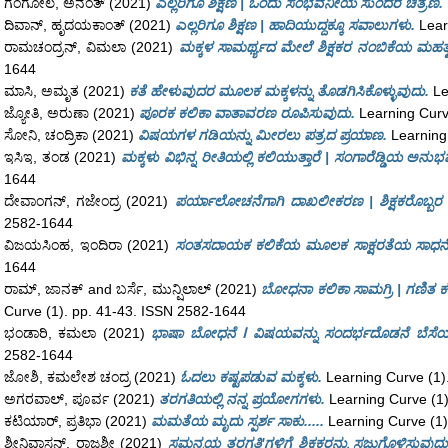
ಗಂಗೋಲ, ಅನಂತ್
(2021)
ಎಲ್ಲರಿಗೂ ಶಿಕ್ಷಣ | ಒಂದು ಸಂಭವನೀಯ ಸುಂದರ ಚಿತ್ರಣ.
ದಿವಾನ್, ಹೃದಯಕಾಂತ್
(2021)
ಎಲ್ಲರಿಗೂ ಶಿಕ್ಷಣ | ಹಾದಿಯುದ್ದಕ್ಕೂ ಸವಾಲುಗಳು.
Lear
ರಾಮಚಂದ್ರನ್, ವಿಮಲಾ
(2021)
ಮಕ್ಕಳ ಸಾಮರ್ಥ್ಯದ ಮೇಲೆ ಶಿಕ್ಷಕರ ನಂಬಿಕೆಯ ಮಹತ್
1644
ಮಾಸಿ, ಅಮೃತ
(2021)
ಕತೆ ಹೇಳುವುದರ ಮೂಲಕ ಮಕ್ಕಳನ್ನು ತೊಡಗಿಸಿಕೊಳ್ಳುವುದು.
Le
ಜ್ಯೋತಿ, ಅರುಣಾ
(2021)
ಪೂರಕ ಕಲಿಕಾ ವಾತಾವರಣ ರೂಪಿಸುವುದು.
Learning Curv
ಸೋನಿ, ಚಂದ್ರಿಕಾ
(2021)
ವಿಷಯಗಳ ಗಡಿಯನ್ನು ಮೀರಲು ಪತ್ರದ ಪ್ರಯಾಣ.
Learning
ಇಸಿಇ, ತಂಡ
(2021)
ಮಕ್ಕಳು ವಿಭಿನ್ನ ರೀತಿಯಲ್ಲಿ ಕಲಿಯುತ್ತಾರೆ | ಸಂಗಾರೆಡ್ಡಿಯ ಅನುಭ
1644
ದೇವಾಂಗನ್, ಗಜೇಂದ್ರ
(2021)
ಪರ್ಯಾಲೋಚನೆಗಾಗಿ ದಾಖಲೀಕರಣ | ಶಿಕ್ಷಕರೊಬ್ಬರ 
2582-1644
ವಿಜಯಸಿಂಹ, ಇಂದಿರಾ
(2021)
ಸಂತಸದಾಯಕ ಕಲಿಕೆಯ ಮೂಲಕ ಸಾಕ್ಷರತೆಯ ಸಾಧನೆ
1644
ರಾಮ್, ಜಾನಕ್
and
ಬರ್ಸೆ, ಮುನ್ಷಿಲಾಲ್
(2021)
ಬೋಧನಾ ಕಲಿಕಾ ಸಾಮಗ್ರಿ | ಗಣಿತ ಕಲ
Curve (1). pp. 41-43. ISSN 2582-1644
ಭಂಡಾರಿ, ಕಮಲಾ
(2021)
ಭಾಷಾ ಬೋಧನೆ ⵏ ವಿಷಯವನ್ನು ಸಂದರ್ಭದೊಡನೆ ಬೆಸೆಯ
2582-1644
ಜೋಶಿ, ಕಮಲೇಶ ಚಂದ್ರ
(2021)
ಓದಲು ಕಷ್ಟಪಡುವ ಮಕ್ಕಳು.
Learning Curve (1)
ಅಗರವಾಲ್, ಪೂರ್ವ
(2021)
ತರಗತಿಯಲ್ಲಿ ನನ್ನ ಪ್ರಯೋಗಗಳು.
Learning Curve (1)
ಕಟಿಯಾರ್, ಪ್ರತಿಭಾ
(2021)
ಮಮತೆಯ ಮೃದು ಸ್ಪರ್ಶ ಸಾಕು.....
Learning Curve (1)
ಶ್ರೀನಿವಾಸನ್, ರಾಜಶ್ರೀ
(2021)
ಸಮನ್ವಯ ತರಗತಿ'ಗಳಿಗೆ ಶಿಕ್ಷಕರನ್ನು ಸಜ್ಜುಗೊಳಿಸುವುದು