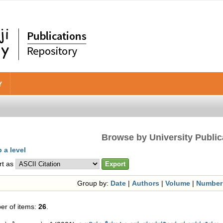
Y
Browse by University Public
 a level
rt as
Group by:
Date
|
Authors
|
Volume
|
Number
r of items:
26
.